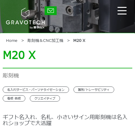
Skip
to
グ
main
メ
ラ
content
イ
ボ
テ
ン
ッ
メ
ク
ニ
Home
彫刻機＆CNC加工機
M20 X
ュ
M20 X
ー
の
表
示/
彫刻機
非
表
示
名入れサービス - パーソナライゼーション
識別/トレーサビリティ
看板･銘板
クリエイティブ
ギフト名入れ、名札、小さいサイン用彫刻機は名入
れショップで大活躍