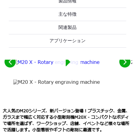
製品情報
主な特徴
関連製品
アプリケーション
前
次
の
の
要
要
素
素
を
を
参
見
照
る
し
大人気のM20シリーズ、新バージョン登場！プラスチック、金属、
て
ガラスまで幅広く対応する小型彫刻機M20X - コンパクトなボディ
く
で場所を選ばず、ワークショップ、店舗、イベントなど様々な場所
だ
で活躍します。小型看板やギフトの彫刻に最適です。
さ