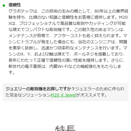
信頼性
グラボテックは、この技術の生みの親として、80年以上の業界経
験を持ち、比類のない知識と信頼性をお客様に提供します。M20
Xは、プロフェッショナルで高品質な彫刻やカッティングが可能
な頑丈でコンパクトな彫刻機です。この耐久性のあるマシンは、
メンテナンスが容易で、アフターコストも低く抑えられます。マ
シンにトラブルが発生した場合にも、当社のエンジニアは、問題
を素早く診断し、迅速かつ効率的なメンテナンスを行います。マ
シンのX、Y、およびZ軸は頑丈で、ボールネジを搭載しており、
長年にわたって正確で信頼性の高い性能を維持します。さらに、
新世代の電子基板は、内蔵Wi-Fiなどの機能強化をもたらしま
す。
ジュエリーの彫刻機をお探しですか？
ジュエラーのために作られ
た完全なソリューション
M20 X Jewel
がオススメです。
特長