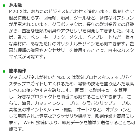
多用途
い
M20 Xは、あなたのビジネスに合わせて進化します。彫刻したい
製品に関わらず、回転軸、治具、ツールなど、多様なオプション
が用意されています。グラボテックは、長年の彫刻業界での経験
から、豊富な種類の治具やアクセサリを開発してきました。例え
ば、香水、ペン、キーリング、メダル、ドアプレートなど、様々
な素材に、あなただけのオリジナルデザインを彫刻できます。豊
富な種類の治具やアクセサリーを使用することで、自由なカスタ
マイズが可能です。
簡単操作
タッチスパネルが付いたM20 X は彫刻プロセスをステップバイ
ステップでガイドしてくれるため、最新の技術を盛り込んだ最高
レベルの使いやすさを誇ります。 画面上で彫刻キューを管理
し、好きなプロジェクトを順番に彫刻することができます。 さ
らに、治具、カッティングテーブル、グラボグリップテーブル、
高精度のポイント&シュート機能、オートZなど、オプションと
して用意された豊富なアクセサリや機能で、彫刻作業を容易にし
ます。 Wi-Fi 接続により、彫刻データを簡単に送信することも可
能です。