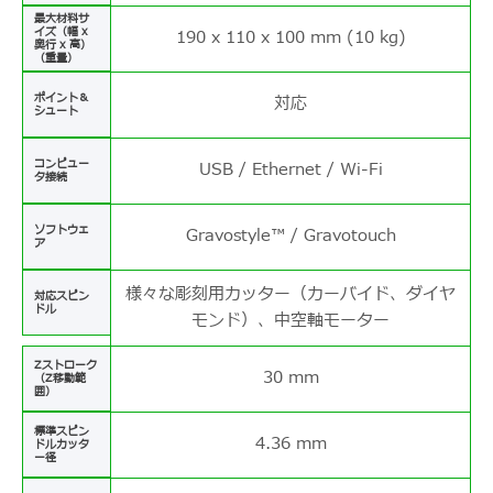
最大材料サ
イズ（幅 x
190 x 110 x 100 mm (10 kg)
奥行 x 高）
（重量）
ポイント＆
対応
シュート
コンピュー
USB / Ethernet / Wi-Fi
タ接続
ソフトウェ
Gravostyle™ / Gravotouch
ア
様々な彫刻用カッター（カーバイド、ダイヤ
対応スピン
ドル
モンド）、中空軸モーター
Zストローク
30 mm
（Z移動範
囲）
標準スピン
4.36 mm
ドルカッタ
ー径