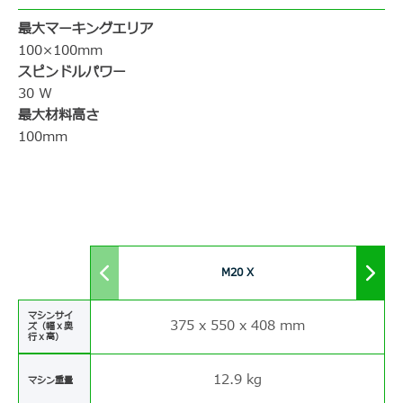
最大マーキングエリア
100×100mm
スピンドルパワー
30 W
最大材料高さ
100mm
M20 X
Move
Mov
to
to
left
righ
マシンサイ
375 x 550 x 408 mm
ズ（幅ｘ奥
行ｘ高）
12.9 kg
マシン重量