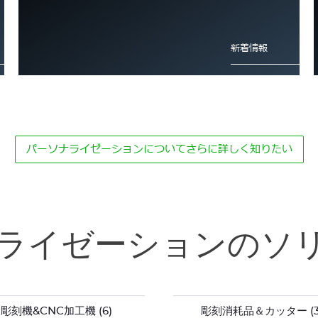
新着情報
パーソナライゼーションについてさらに詳しく知りたい
名入れ彫刻 : ラグジュアリー業界の
【導入事例】Ma Fabrique Perso：
ソリューション
新たな収益源
ナライゼーションのソ
SEE MORE
新着情報
彫刻機&CNC加工機
(6)
彫刻消耗品＆カッター
(3