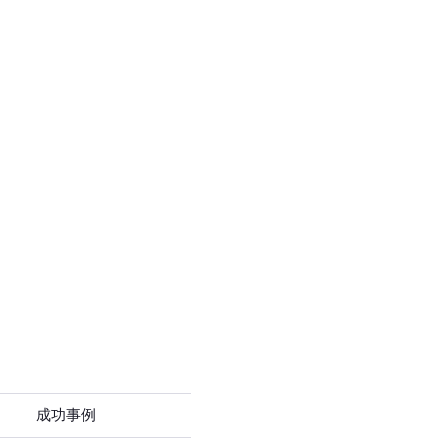
ネームプレート彫刻
金属彫刻
成功事例