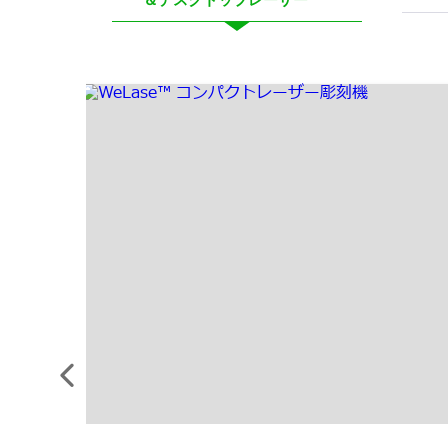
＆デスクトップレーザー
ベストジュエリー彫刻機の選び方
新着情報
前
の
要
素