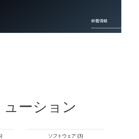
新着情報
彫刻材料セレクションガイド - パー
【成功事例】ステラ・アルトワ
ソナライゼーション
リューション
SEE MORE
新着情報
)
ソフトウェア
(3)