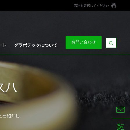
言語を選択してください
お問い合わせ
ート
グラボテックについて
検
索
バ
ー
を
表
スハ
示
す
る
とを紹介し