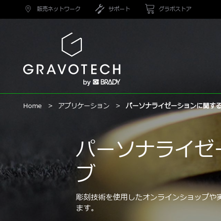
Skip
販売ネットワーク
サポート
グラボストア
to
main
content
グ
ラ
ボ
テ
ッ
ク
Home
アプリケーション
パーソナライゼーションに関す
パーソナライゼ
ブ
彫刻技術を使用したオンラインショップや
ます。