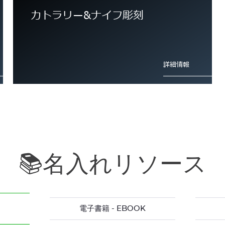
カトラリー&ナイフ彫刻
詳細情報
📚名入れリソース
プレゼント彫刻
クリスタルとガラス彫刻
電子書籍 - EBOOK