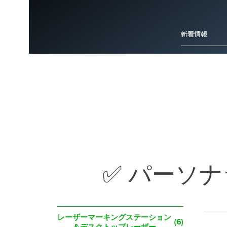
新着情報
詳細情報
あなたにピッタリの名入れ機を選ぶ
【導入事例】ISlide
✅ パーソ
SEE MORE
新着情報
レーザーマーキングステーション
(6)