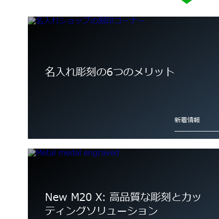
詳細情報
詳細情報
名入れ彫刻の6つのメリット
陽極酸化アルミニウム
新着情報
詳細情報
New M20 X: 高品質な彫刻とカッ
ティングソリューション
石