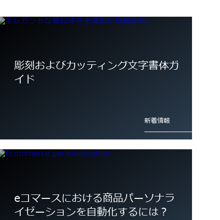
詳細情報
詳細情報
彫刻およびカッティング文字書体ガ
イド
木彫り
新着情報
詳細情報
eコマースにおける商品パーソナラ
イゼーションを自動化するには？