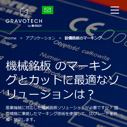
Skip
to
グ
main
メ
ラ
content
イ
ボ
テ
ン
ッ
メ
ク
ニ
Home
アプリケーション
設備銘板のマーキング
ュ
ー
の
表
機械銘板 のマーキン
示/
非
グとカットに最適なソ
表
示
リューションは？
産業機械に対応した機械銘板ソリューションが必要ですか？ 国
際規格に準拠したマーキング技術を使用して、IDプレートを作
成・刻印します。