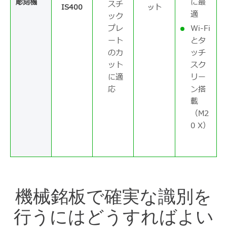
に最
彫刻機
スチ
IS400
ット
適
ック
プレ
Wi-Fi
ート
とタ
のカ
ッチ
ット
スク
に適
リー
応
ン搭
載
（M2
0 X）
機械銘板で確実な識別を
行うにはどうすればよい