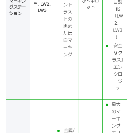
マーキン
小～中ロ
自動
™, LW2,
ント
グステー
ット
化
LW3
ラス
ション
（LW
トの
2、
黒ま
LW3
たは
）
白マ
安全
ーキ
なク
ング
ラス1
エン
クロ
ージ
ャ
最大
のマ
ーキ
ング
金属/