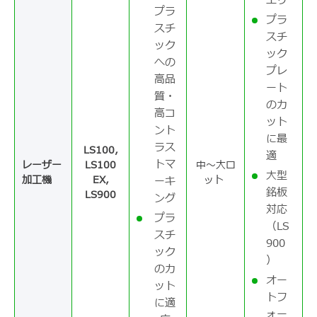
エリ
プラ
プラ
スチ
スチ
ック
ック
への
プレ
高品
ート
質・
のカ
高コ
ット
ント
に最
ラス
LS100,
適
トマ
レーザー
LS100
中～大ロ
大型
加工機
EX,
ット
ーキ
銘板
LS900
ング
対応
プラ
（LS
スチ
900
ック
）
のカ
オー
ット
トフ
に適
ォー