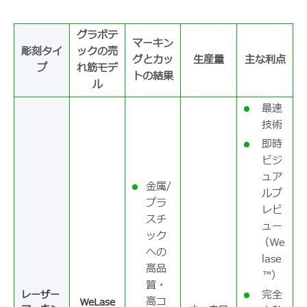
グラボテ
マーキン
彫刻タイ
ックの売
グとカッ
生産量
主な利点
プ
れ筋モデ
トの結果
ル
最速
技術
即時
ビジ
ュア
金属/
ルプ
プラ
レビ
スチ
ュー
ック
（We
への
lase
高品
™）
質・
完全
レーザー
高コ
WeLase