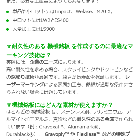
また、必要な生産量によっても異なります：
単品や小ロットにはImpact、Welase、M20 X。
中ロットにはLW2とIS400
大量加工にはLS900
🔽耐久性のある 機械銘板 を作成するのに最適なマ
ーキング技術は？
実際には、
企業のニーズに
よります。
高い耐久性を求める場合、スクライビングやドットピンなど
の
深彫り技術
が最適です。深さが長寿命を保証します。
レ
ーザーマーキング
による表面加工も、銘板が過酷な条件にさ
らされない場合には適しています。
🔽機械銘板にはどんな素材が使えますか？
ほとんどの 機械銘板 は、ステンレス鋼、アルミニウム、ア
ルマイト加工アルミ、真鍮などの
耐久性のある金属
で作られ
ています（例：Gravoxal™、Alumamark®、
Durablack®）。
Gravoply™ や Flexilase™ などの特殊プ