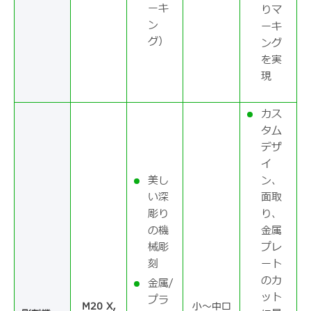
ーキ
りマ
ン
ーキ
グ）
ング
を実
現
カス
タム
デザ
イ
美し
ン、
い深
面取
彫り
り、
の機
金属
械彫
プレ
刻
ート
のカ
金属/
ット
プラ
M20 X,
小～中ロ