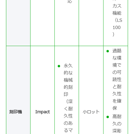
応
カス
機能
（LS
100
）
過酷
な環
境で
永久
の可
的な
読性
機械
と耐
的刻
久性
印
を確
（深
保
く耐
刻印機
Impact
小ロット
久性
高耐
のあ
久の
るマ
深彫