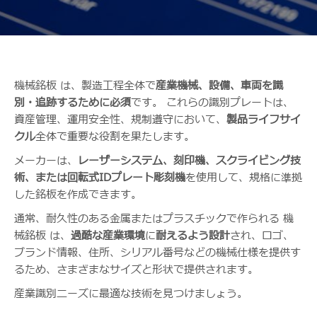
機械銘板 は、製造工程全体で
産業機械、設備、車両を識
別・追跡するために必須
です。 これらの識別プレートは、
資産管理、運用安全性、規制遵守において、
製品ライフサイ
クル
全体で重要な役割を果たします。
メーカーは、
レーザーシステム、刻印機、スクライビング技
術、または回転式IDプレート彫刻機
を使用して、規格に準拠
した銘板を作成できます。
通常、耐久性のある金属またはプラスチックで作られる 機
械銘板 は、
過酷な産業環境
に
耐えるよう設計
され、ロゴ、
ブランド情報、住所、シリアル番号などの機械仕様を提供す
るため、さまざまなサイズと形状で提供されます。
産業識別ニーズに最適な技術を見つけましょう。