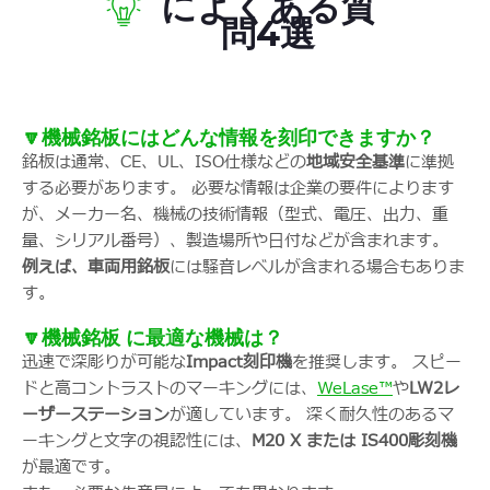
によくある質
問4選
🔽機械銘板にはどんな情報を刻印できますか？
銘板は通常、CE、UL、ISO仕様などの
地域安全基準
に準拠
する必要があります。 必要な情報は企業の要件によります
が、メーカー名、機械の技術情報（型式、電圧、出力、重
量、シリアル番号）、製造場所や日付などが含まれます。
例えば、車両用銘板
には騒音レベルが含まれる場合もありま
す。
🔽機械銘板 に最適な機械は？
迅速で深彫りが可能な
Impact刻印機
を推奨します。 スピー
ドと高コントラストのマーキングには、
WeLase™
や
LW2レ
ーザーステーション
が適しています。 深く耐久性のあるマ
ーキングと文字の視認性には、
M20 X または IS400彫刻機
が最適です。