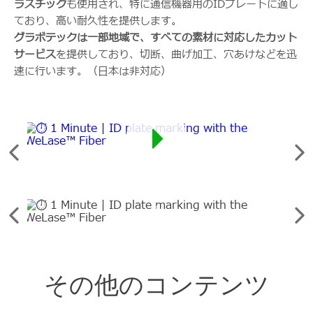
ラスチック
も使用され、特に通信機器用のIDプレートに適し
ており、高い耐久性を提供します。
グラボテックは一部地域で、すべての素材に対応したカット
サービス
を提供しており、切断、曲げ加工、穴あけなどを迅
速に行います。（日本は非対応）
前
次
打刻
の
の
要
要
素
素
を
を
前
次
参
見
の
の
照
る
要
要
し
素
素
て
を
その他のコンテンツ
を
く
参
見
だ
照
る