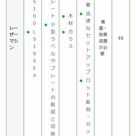
S
レ
要
1
ー
迅
0
ト
木
速
集
0
材
小
な
レー
塵・
L
型
ガ
ザー
脱臭
セ
$$
S
ラ
ラ
マシ
装置
ッ
1
ベ
ス
ン
が必
ト
0
ル
要
ア
0
や
ッ
E
プ
プ
X
レ
ロ
ー
ッ
ト
ト
の
彫
彫
刻
刻
・
と
カ
切
ッ
断