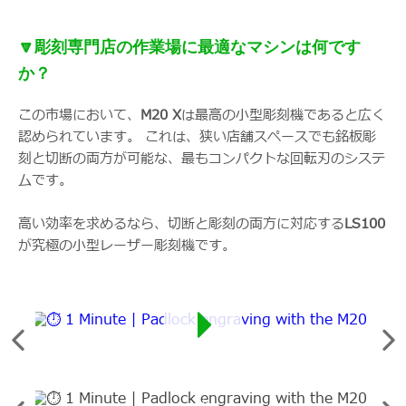
🔽彫刻専門店の作業場に最適なマシンは何です
か？
この市場において、
M20 X
は最高の小型彫刻機であると広く
認められています。 これは、狭い店舗スペースでも銘板彫
刻と切断の両方が可能な、最もコンパクトな回転刃のシステ
ムです。
高い効率を求めるなら、切断と彫刻の両方に対応する
LS100
が究極の小型レーザー彫刻機です。
前
次
の
の
要
要
素
素