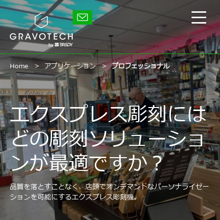
Skip
to
グ
main
メ
ラ
content
イ
ボ
テ
ン
ッ
メ
ク
ニ
Home
アプリケーション
プロフェッショナル
ュ
ー
の
表
エクスプレス彫刻には
示/
非
どの彫刻ソリューショ
表
示
ンが最適ですか？
品質を落とすことなく、店頭でオンデマンドなパーソナライゼー
ションを可能にするエクスプレス彫刻機。