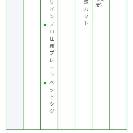
サ
速
要）
イ
カ
ン
ッ
ト
プ
ロ
仕
様
プ
レ
ー
ト
ペ
ッ
ト
タ
グ