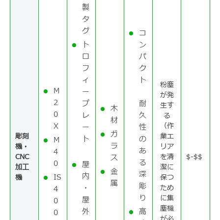
製
タ
グ
コ
ト
ン
ロ
パ
フ
ク
ィ
ト
粉塵
M
ー
が発
2
プ
耐
生す
木
0
レ
久
る
材
X
（作
ー
性
ガ
彫刻
業エ
ト
の
M
ラ
機・
リア
あ
4
CNC
を清
$-$$
ス
る
0
屋
加工
潔に
金
深
内
IS
機
保つ
属
彫
・
ため
4
り
に集
屋
0
塵機
外
高
0
が必