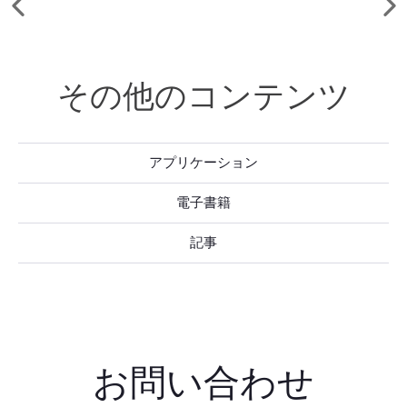
前
次
を
を
の
の
参
見
要
要
照
る
素
素
し
を
その他のコンテンツ
を
て
参
見
く
照
る
だ
し
さ
アプリケーション
て
い
く
だ
電子書籍
さ
い
記事
お問い合わせ