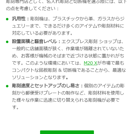
彫刻専門店として、名入れ彫刻と切断機を選ぶ際には、以下
の点を考慮してください :
汎用性 :
彫刻機は、プラスチックから革、ガラスからジ
ュエリーまで、できるだけ多くのアイテムや彫刻材料に
対応している必要があります。
設置面積と騒音レベル :
エクスプレス彫刻 ショップは、
一般的に店舗面積が狭く、作業場が隔離されていないた
め、お客様が機械のそばまで近づける状態に置かれがち
です。このような環境においては、
M20 X
が市場で最も
コンパクトな銘板彫刻 & 切断機であることから、最適な
ソリューションとなります
。
彫刻速度とセットアップのし易さ :
個別のアイテムの彫
刻から郵便受けプレートの制作など、彫刻材料を使用し
た様々な作業に迅速に切り替えられる彫刻機が必要で
す。