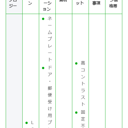
ノロ
素材
ン価
ン
ーシ
ット
事項
ジー
格帯
ョン
ネ
ー
ム
プ
レ
ー
ト
高
ド
コ
ア
ン
・
ト
郵
ラ
便
ス
受
ト
け
固
用
定
L
プ
不