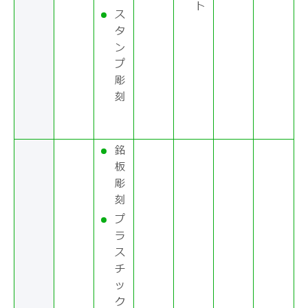
ト
ス
タ
ン
プ
彫
刻
銘
板
彫
刻
プ
ラ
ス
チ
ッ
ク