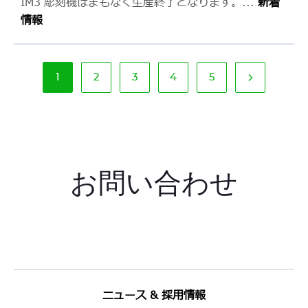
IM3 彫刻機はまもなく生産終了となります。
...
新着
情報
ペ
ー
1
2
3
4
5
ペ
ペ
ペ
ペ
次
現
ジ
ー
ー
ー
ー
の
在
ネ
ジ
ジ
ジ
ジ
ペ
の
ー
ー
ペ
シ
ジ
ー
ョ
を
ジ
ン
見
る
お問い合わせ
ニュース & 採用情報