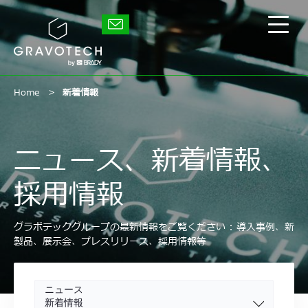
Skip
to
グ
main
メ
ラ
content
イ
ボ
テ
ン
ッ
メ
ク
ニ
Home
新着情報
ュ
ー
の
表
ニュース、新着情報、
示/
非
採用情報
表
示
グラボテックグループの最新情報をご覧ください : 導入事例、新
製品、展示会、プレスリリース、採用情報等
Category