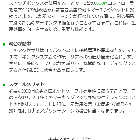
スイッチボックスを使用することで、1台の
XCOM
コントローラ
を最大4台の組み込み式罫書き装置や刻印マーキングヘッドに接
続できます。1か所でマーキングが行われている間に、別の場所
で別の部品のマーキング準備を行うことができます。これは、生
産効率を向上させるために重要な機能です。
統合が簡単
このアクセサリはコンパクトな上に接続管理が簡単なため、マル
チマーキングシステムの作業エリアへの設置が簡素化されます。
さらに、接続ケーブルの数を減らし、機械的なコーディングシス
テムと情報LEDも統合を容易にします。
スケールメリット
必要なXCOMの数とロボットケーブルを単純に減らすことで、こ
のアクセサリは多くのマーキングマシンを持つ生産ラインのコス
トを削減します。これは特に、産業用治具（金属組立/成形/溶
接）を利用するアプリケーションの場合に当てはまります。