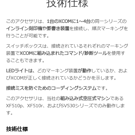
技術仕様
このアクセサリは、
1台のXCOMに1～4台
の同一シリーズの
インライン刻印機や罫書き装置
を接続し、順次マーキングを
行うことが可能です。
スイッチボックスは、接続されているそれぞれのマーキング
装置で
XCOMに組み込まれたコマンド/診断ツール
を使用す
ることもできます。
LEDライトは、
どのマーキング装置
が動作
しているか、およ
びXCOMが正しく接続されているかどうかを示します。
接続ミスを防ぐためのコーディングシステム
です。
このアクセサリは、当社の
組み込み式空圧式マシン
である
XF510p、XF510r、およびSV530シリーズでのみ動作しま
す。
技術仕様