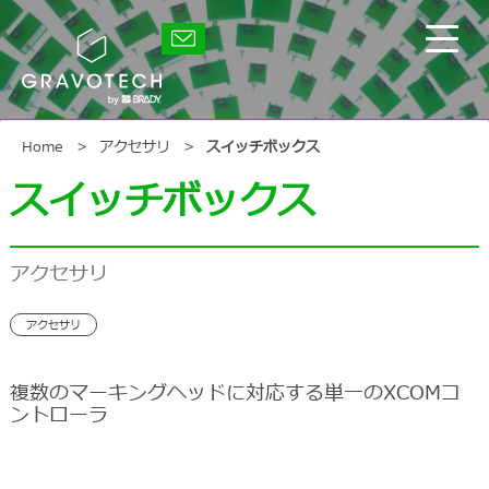
Skip
to
グ
main
メ
ラ
content
イ
ボ
テ
ン
ッ
メ
ク
ニ
Home
アクセサリ
スイッチボックス
ュ
スイッチボックス
ー
の
表
示/
アクセサリ
非
表
示
アクセサリ
複数のマーキングヘッドに対応する単一のXCOMコ
ントローラ