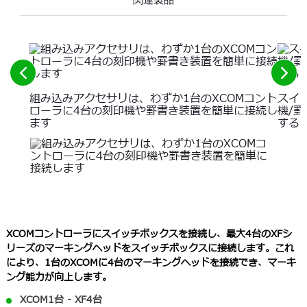
関連製品
前
次
の
の
組み込みアクセサリは、わずか1台のXCOMコント
スイ
要
要
ローラに4台の刻印機や罫書き装置を簡単に接続し
機/
ます
する
素
素
を
を
参
見
照
る
し
て
く
だ
XCOMコントローラにスイッチボックスを接続し、最大4台のXFシ
さ
リーズのマーキングヘッドをスイッチボックスに接続します。これ
い
により、1台のXCOMに4台のマーキングヘッドを接続でき、マーキ
ング能力が向上します。
XCOM1台 - XF4台