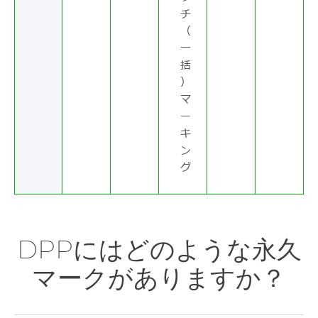
チ
（
一
括
）
マ
ー
キ
ン
グ
DPPにはどのような永久
マークがありますか？