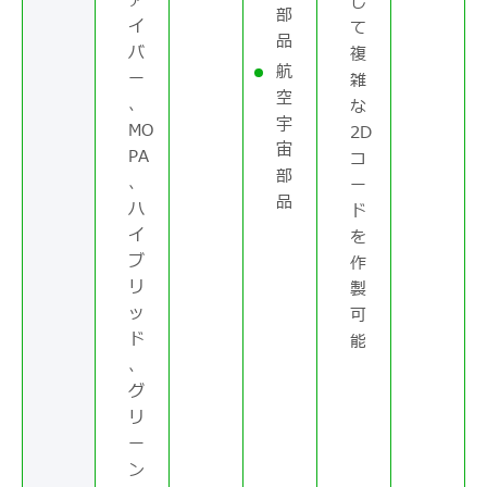
ァ
し
部
イ
て
品
バ
複
航
ー
雑
空
、
な
宇
MO
2D
宙
PA
コ
部
、
ー
品
ハ
ド
イ
を
ブ
作
リ
製
ッ
可
ド
能
、
グ
リ
ー
ン