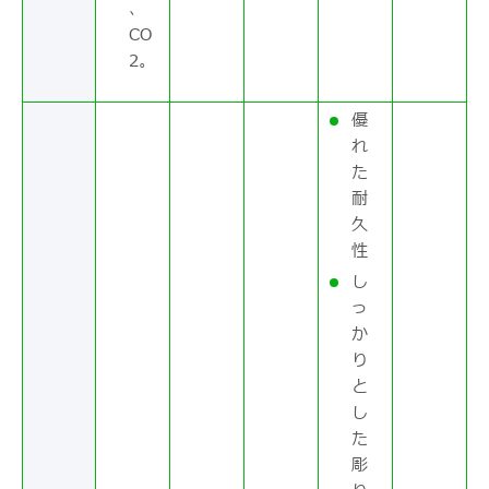
、
CO
2。
優
れ
た
耐
久
性
し
っ
か
り
と
し
た
彫