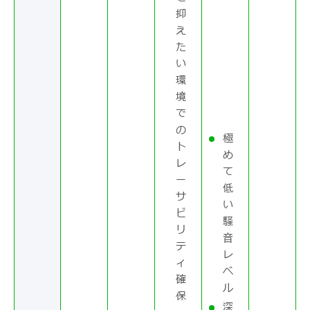
抑
え
た
い
環
境
で
の
極
ト
め
レ
て
ー
低
サ
い
ビ
騒
リ
音
テ
レ
ィ
ベ
確
ル
保
深