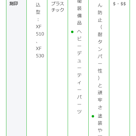
衛
刻印
プラス
$ - $$
込
ん
装
チック
型
防
備
：
止
品
XF
（
ヘ
510
耐
ビ
、
タ
ー
XF
ン
デ
530
パ
ュ
ー
ー
性
テ
）
ィ
と
ー
頑
パ
牢
ー
さ
ツ
塗
装
や