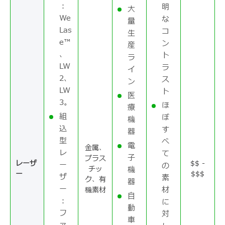
：
明
大
We
な
量
Las
コ
生
e™
ン
産
、
ト
ラ
LW
ラ
イ
2、
ス
ン
LW
ト
医
3。
ほ
療
組
ぼ
機
込
す
器
型
べ
電
金属、
レ
て
子
プラス
レーザ
$$ -
ー
の
チッ
機
ー
$$$
ザ
素
ク、有
器
ー
材
機素材
自
：
に
動
フ
対
車