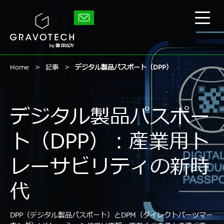
Skip
to
グ
main
メ
ラ
content
イ
ボ
テ
ン
ッ
メ
ク
ニ
Home
記事
デジタル製品パスポート（DPP）
ュ
ー
の
表
デジタル製品パスポー
示/
非
ト（DPP）：産業用ト
表
示
レーサビリティの新時
代
DPP（デジタル製品パスポート）とDPM（ダイレクトパーツマー