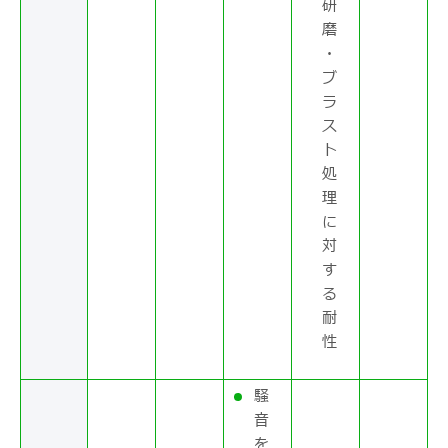
研
磨
・
ブ
ラ
ス
ト
処
理
に
対
す
る
耐
性
騒
音
を