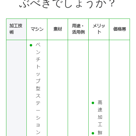
ぶべきでしょうか？
加工技
用途・
メリッ
マシン
素材
価格帯
術
活用例
ト
ベ
ン
チ
ト
ッ
プ
型
ス
高
テ
速
ー
加
シ
工
ョ
ン
鮮