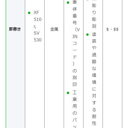
車
彫
体
XF
り
番
510
彫
号
r,
刻
罫書き
金属
$ - $$
（V
SV
塗
IN
530
装
コ
や
ー
過
ド
酷
）
な
の
環
刻
境
印
に
工
対
業
す
用
る
の
耐
バ
性
ッ