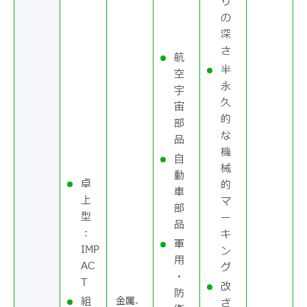
り
の
深
さ
航
半
空
永
宇
久
宙
的
部
な
品
機
自
械
動
卓
的
車
上
マ
部
型
ー
品
：
キ
軍
IMP
ン
用
AC
グ
・
T
改
防
組
金属、
ざ