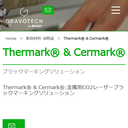
Skip
to
グ
main
メ
ラ
content
イ
ボ
テ
ン
ッ
メ
ク
ニ
Home
彫刻材料･消耗品
Thermark® & Cermark®
ュ
Thermark® & Cermark®
ー
の
表
示/
ブラックマーキングソリューション
非
表
示
Thermark® & Cermark®:金属用CO2レーザーブラ
ックマーキングソリューション