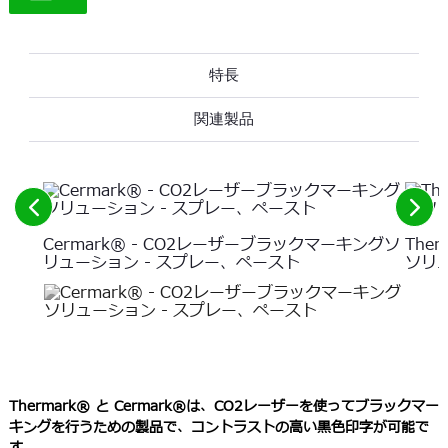
特長
関連製品
前
次
の
の
Cermark® - CO2レーザーブラックマーキングソ
The
要
要
リューション - スプレー、ペースト
ソリ
素
素
を
を
参
見
照
る
し
て
Thermark® と Cermark®は、CO2レーザーを使ってブラックマー
く
キングを行うための製品で、コントラストの高い黒色印字が可能で
だ
さ