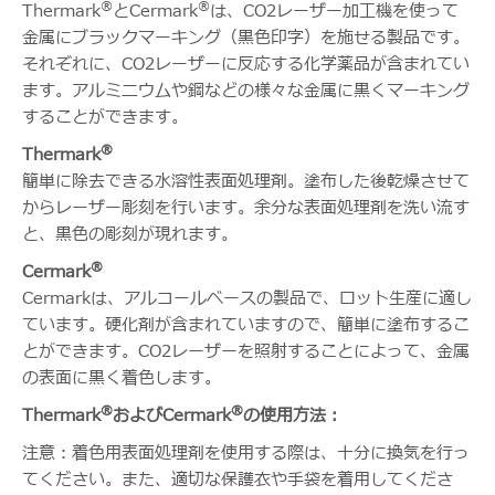
®
®
Thermark
とCermark
は、CO2レーザー加工機を使って
金属にブラックマーキング（黒色印字）を施せる製品です。
それぞれに、CO2レーザーに反応する化学薬品が含まれてい
ます。アルミニウムや鋼などの様々な金属に黒くマーキング
することができます。
®
Thermark
簡単に除去できる水溶性表面処理剤。塗布した後乾燥させて
からレーザー彫刻を行います。余分な表面処理剤を洗い流す
と、黒色の彫刻が現れます。
®
Cermark
Cermarkは、アルコールベースの製品で、ロット生産に適し
ています。硬化剤が含まれていますので、簡単に塗布するこ
とができます。CO2レーザーを照射することによって、金属
の表面に黒く着色します。
®
®
Thermark
およびCermark
の使用方法：
注意：着色用表面処理剤を使用する際は、十分に換気を行っ
てください。また、適切な保護衣や手袋を着用してくださ