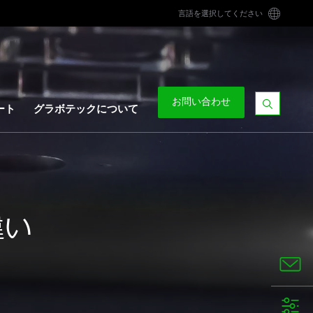
言語を選択してください
お問い合わせ
ート
グラボテックについて
検
索
バ
ー
を
表
示
違い
す
る