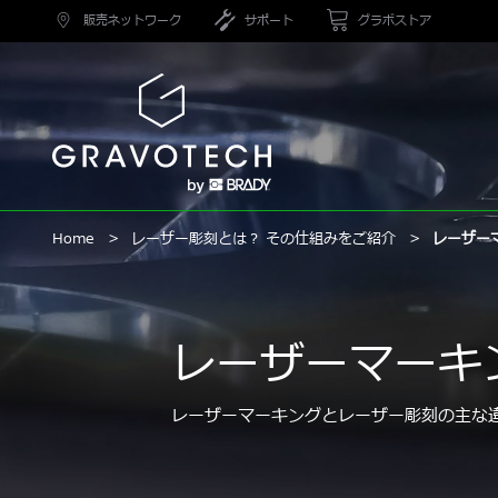
Skip
販売ネットワーク
サポート
グラボストア
to
main
content
グ
ラ
ボ
テ
ッ
ク
Home
レーザー彫刻とは？ その仕組みをご紹介
レーザー
レーザーマーキ
レーザーマーキングとレーザー彫刻の主な